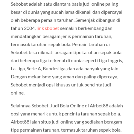
Sebobet adalah satu diantara basis judi online paling
besar di dunia yang sudah lama dikenali dan dipercayai
oleh beberapa pemain taruhan. Semenjak dibangun di
tahun 2004,
link sbobet
semakin berkembang dan
mendatangkan beragam jenis permainan taruhan,
termasuk taruhan sepak bola. Pemain taruhan di
Sebobet bisa nikmati beragam tipe taruhan sepak bola
dari beberapa liga terkenal di dunia seperti Liga Inggris,
La Liga, Serie A, Bundesliga, dan ada banyak yang lain.
Dengan mekanisme yang aman dan paling dipercaya,
Sebobet menjadi opsi khusus untuk pencinta judi
online.
Selainnya Sebobet, Judi Bola Online di Airbet88 adalah
opsi yang menarik untuk pencinta taruhan sepak bola.
Airbet88 ialah situs judi online yang sediakan beragam
tipe permainan taruhan, termasuk taruhan sepak bola.