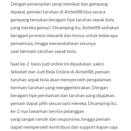
Dengan penampilan yang memikat dan gampang
dipakai, pemain taruhan di Airbet88 bisa secara
gampang temukan beragam tipe taruhan sepak bola
yang mereka gemari. Disamping itu, Airbet88 sediakan
beragam promosi menarik dan bonus untuk beberapa
pemainnya, hingga menambahkan serunya
saat bermain taruhan sepak bola.
Saat ke-2 basis judi online ini dipadukan, yakni
Sebobet dan Judi Bola Online di Airbet88, pemain
taruhan sepak bola akan memperoleh pengalaman
bermain taruhan yang menggembirakan. Dengan
beragam tipe permainan dan taruhan yang dijajakan,
pemain dapat pilih sesuai opsi mereka. Disamping itu,
ke-2 nya tawarkan service pelanggan
yang sangat ramah dan responsive, hingga pemain
dapat memperoleh kontribusi dan support kapan saja