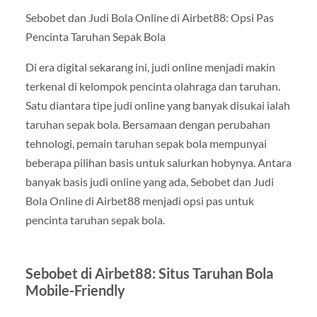
Sebobet dan Judi Bola Online di Airbet88: Opsi Pas
Pencinta Taruhan Sepak Bola
Di era digital sekarang ini, judi online menjadi makin
terkenal di kelompok pencinta olahraga dan taruhan.
Satu diantara tipe judi online yang banyak disukai ialah
taruhan sepak bola. Bersamaan dengan perubahan
tehnologi, pemain taruhan sepak bola mempunyai
beberapa pilihan basis untuk salurkan hobynya. Antara
banyak basis judi online yang ada, Sebobet dan Judi
Bola Online di Airbet88 menjadi opsi pas untuk
pencinta taruhan sepak bola.
Sebobet di Airbet88: Situs Taruhan Bola
Mobile-Friendly