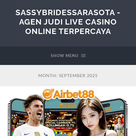
SASSYBRIDESSARASOTA -
AGEN JUDI LIVE CASINO
ONLINE TERPERCAYA
SHOW MENU
MONTH:
SEPTEMBER 2025