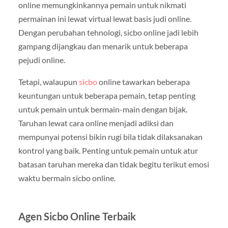
online memungkinkannya pemain untuk nikmati
permainan ini lewat virtual lewat basis judi online.
Dengan perubahan tehnologi, sicbo online jadi lebih
gampang dijangkau dan menarik untuk beberapa
pejudi online.
Tetapi, walaupun
sicbo
online tawarkan beberapa
keuntungan untuk beberapa pemain, tetap penting
untuk pemain untuk bermain-main dengan bijak.
Taruhan lewat cara online menjadi adiksi dan
mempunyai potensi bikin rugi bila tidak dilaksanakan
kontrol yang baik. Penting untuk pemain untuk atur
batasan taruhan mereka dan tidak begitu terikut emosi
waktu bermain sicbo online.
Agen Sicbo Online Terbaik