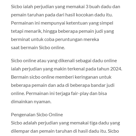
Sicbo ialah perjudian yang memakai 3 buah dadu dan
pemain taruhan pada dari hasil kocokan dadu itu.
Permainan ini mempunyai ketentuan yang simpel
tetapi menarik, hingga beberapa pemain judi yang
berminat untuk coba peruntungan mereka
saat bermain Sicbo online.
Sicbo online atau yang dikenali sebagai dadu online
ialah perjudian yang makin terkenal pada tahun 2024.
Bermain sicbo online memberi keringanan untuk
beberapa pemain dan ada di beberapa bandar judi
online. Permainan ini terjaga fair-play dan bisa
dimainkan nyaman.
Pengenalan Sicbo Online
Sicbo adalah perjudian yang memakai tiga dadu yang
dilempar dan pemain taruhan di hasil dadu itu. Sicbo