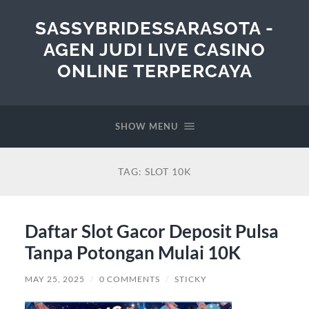
SASSYBRIDESSARASOTA -
AGEN JUDI LIVE CASINO
ONLINE TERPERCAYA
SHOW MENU
TAG:
SLOT 10K
Daftar Slot Gacor Deposit Pulsa
Tanpa Potongan Mulai 10K
MAY 25, 2025
/
0 COMMENTS
/
STICKY