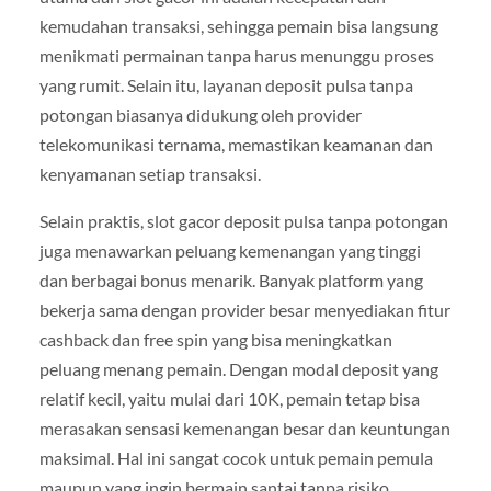
kemudahan transaksi, sehingga pemain bisa langsung
menikmati permainan tanpa harus menunggu proses
yang rumit. Selain itu, layanan deposit pulsa tanpa
potongan biasanya didukung oleh provider
telekomunikasi ternama, memastikan keamanan dan
kenyamanan setiap transaksi.
Selain praktis, slot gacor deposit pulsa tanpa potongan
juga menawarkan peluang kemenangan yang tinggi
dan berbagai bonus menarik. Banyak platform yang
bekerja sama dengan provider besar menyediakan fitur
cashback dan free spin yang bisa meningkatkan
peluang menang pemain. Dengan modal deposit yang
relatif kecil, yaitu mulai dari 10K, pemain tetap bisa
merasakan sensasi kemenangan besar dan keuntungan
maksimal. Hal ini sangat cocok untuk pemain pemula
maupun yang ingin bermain santai tanpa risiko