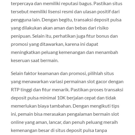
terpercaya dan memiliki reputasi bagus. Pastikan situs
tersebut memiliki lisensi resmi dan ulasan positif dari
pengguna lain. Dengan begitu, transaksi deposit pulsa
yang dilakukan akan aman dan bebas dari risiko
penipuan. Selain itu, perhatikan juga fitur bonus dan
promosi yang ditawarkan, karena ini dapat
meningkatkan peluang kemenangan dan menambah
keseruan saat bermain.
Selain faktor keamanan dan promosi, pilihlah situs
yang menawarkan variasi permainan slot gacor dengan
RTP tinggi dan fitur menarik. Pastikan proses transaksi
deposit pulsa minimal 10K berjalan cepat dan tidak
memerlukan biaya tambahan. Dengan mengikuti tips
ini, pemain bisa merasakan pengalaman bermain slot
online yang aman, lancar, dan penuh peluang meraih
kemenangan besar di situs deposit pulsa tanpa