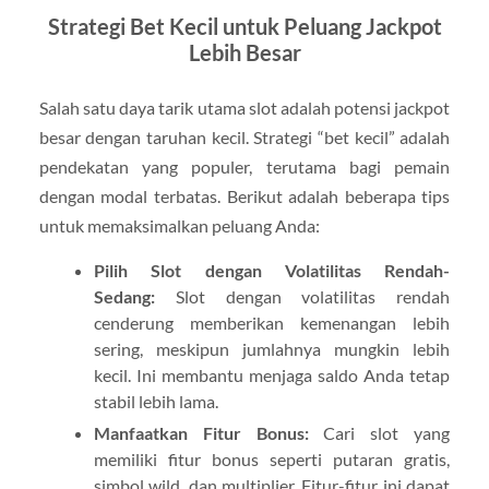
Strategi Bet Kecil untuk Peluang Jackpot
Lebih Besar
Salah satu daya tarik utama slot adalah potensi jackpot
besar dengan taruhan kecil. Strategi “bet kecil” adalah
pendekatan yang populer, terutama bagi pemain
dengan modal terbatas. Berikut adalah beberapa tips
untuk memaksimalkan peluang Anda:
Pilih Slot dengan Volatilitas Rendah-
Sedang:
Slot dengan volatilitas rendah
cenderung memberikan kemenangan lebih
sering, meskipun jumlahnya mungkin lebih
kecil. Ini membantu menjaga saldo Anda tetap
stabil lebih lama.
Manfaatkan Fitur Bonus:
Cari slot yang
memiliki fitur bonus seperti putaran gratis,
simbol wild, dan multiplier. Fitur-fitur ini dapat