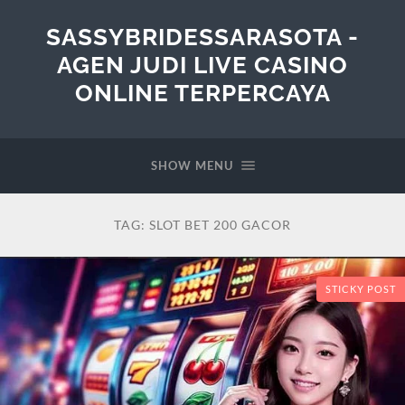
SASSYBRIDESSARASOTA -
AGEN JUDI LIVE CASINO
ONLINE TERPERCAYA
SHOW MENU
TAG:
SLOT BET 200 GACOR
STICKY POST