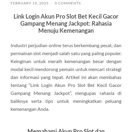
FEBRUARY 19, 2025
/
0 COMMENTS
Link Login Akun Pro Slot Bet Kecil Gacor
Gampang Menang Jackpot: Rahasia
Menuju Kemenangan
Industri perjudian online terus berkembang pesat, dan
permainan slot menjadi salah satu yang paling populer.
Keinginan untuk meraih kemenangan besar dengan
modal kecil mendorong pemain untuk mencari strategi
dan informasi yang tepat. Artikel ini akan membahas
tentang “Link Login Akun Pro Slot Bet Kecil Gacor
Gampang Menang Jackpot”, mengupas rahasia di
baliknya serta tips untuk meningkatkan peluang
kemenangan Anda.
Memahami Akun Pro Slot dan