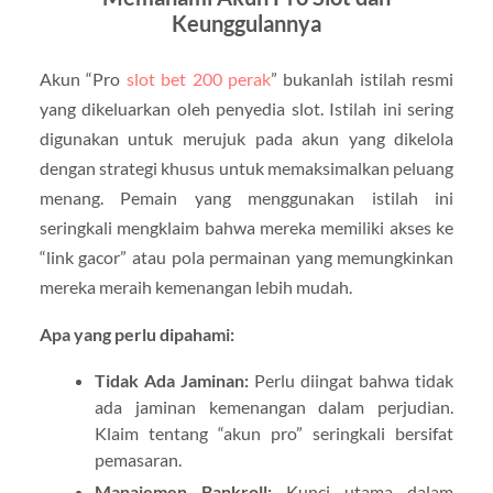
Keunggulannya
Akun “Pro
slot bet 200 perak
” bukanlah istilah resmi
yang dikeluarkan oleh penyedia slot. Istilah ini sering
digunakan untuk merujuk pada akun yang dikelola
dengan strategi khusus untuk memaksimalkan peluang
menang. Pemain yang menggunakan istilah ini
seringkali mengklaim bahwa mereka memiliki akses ke
“link gacor” atau pola permainan yang memungkinkan
mereka meraih kemenangan lebih mudah.
Apa yang perlu dipahami:
Tidak Ada Jaminan:
Perlu diingat bahwa tidak
ada jaminan kemenangan dalam perjudian.
Klaim tentang “akun pro” seringkali bersifat
pemasaran.
Manajemen Bankroll:
Kunci utama dalam